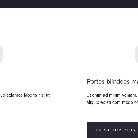
0
Portes blindées m
ud exlamco laboris nisi ut
Ut enim ad minim veniam, q
aliquip ex ea com modo c
EN SAVOIR PLUS