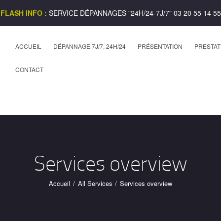
ACCUEIL
FLASH INFO :
SERVICE DÉPANNAGES "24H/24-7J/7" 03 20 55 14 55
DÉPANNAGE 7J/7,
ACCUEIL
DÉPANNAGE 7J/7, 24H/24
PRÉSENTATION
PRESTAT
24H/24
CONTACT
PRÉSENTATION
PRESTATIONS
REPRODUCTION DE
Services overview
CLÉS
NORMES DE
Accueil
All Services
Services overview
SÉCURITÉ