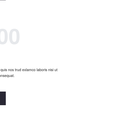
00
uis nos trud exlamco laboris nisi ut
onsequat.