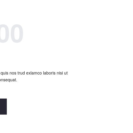
00
uis nos trud exlamco laboris nisi ut
onsequat.