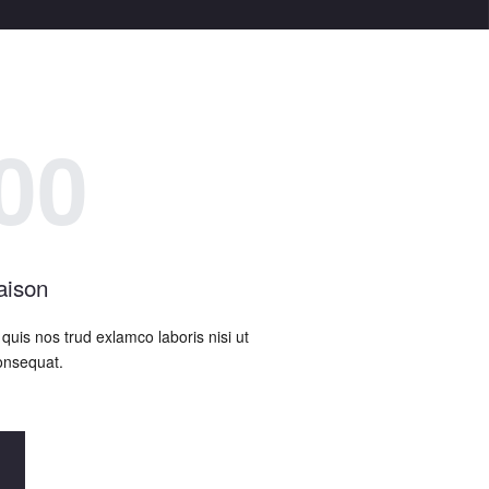
00
aison
uis nos trud exlamco laboris nisi ut
onsequat.