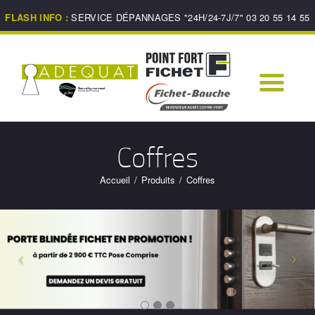
ACCUEIL
FLASH INFO :
SERVICE DÉPANNAGES "24H/24-7J/7" 03 20 55 14 55
DÉPANNAGE 7J/7,
24H/24
PRÉSENTATION
PRESTATIONS
REPRODUCTION DE
Coffres
CLÉS
Accueil
Produits
Coffres
NORMES DE
SÉCURITÉ
CONTACT