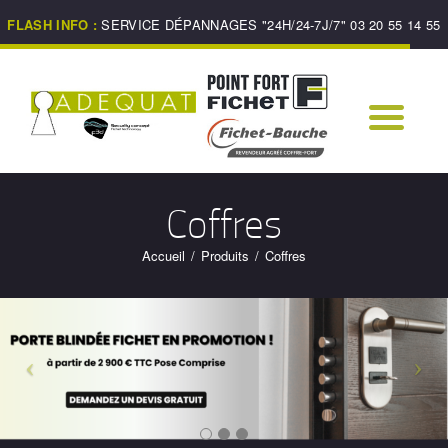
ACCUEIL
FLASH INFO :
SERVICE DÉPANNAGES "24H/24-7J/7" 03 20 55 14 55
DÉPANNAGE 7J/7,
24H/24
PRÉSENTATION
PRESTATIONS
REPRODUCTION DE
Coffres
CLÉS
Accueil
Produits
Coffres
NORMES DE
SÉCURITÉ
CONTACT